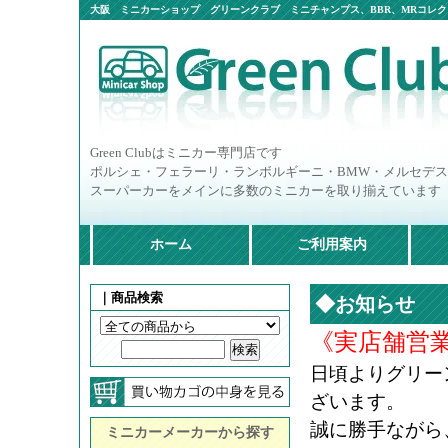
大阪 ミニカーショップ グリーンクラブ ミニチャンプス、BBR、MRコレクシ
ニカー多数
Green Clubはミニカー専門店です
ポルシェ・フェラーリ・ランボルギーニ・BMW・メルセデ
スーパーカーをメインに多数のミニカーを取り揃えています
ホーム
ご利用案内
｜商品検索
◆お知らせ
《実店舗営
日頃よりグリー
ざいます。
誠に勝手ながら、
ミニカーメーカーから探す