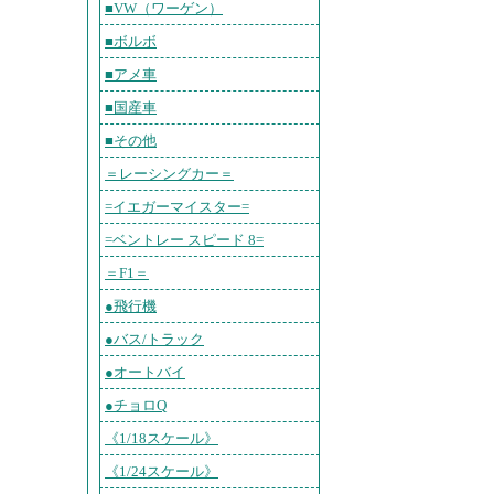
■VW（ワーゲン）
■ボルボ
■アメ車
■国産車
■その他
＝レーシングカー＝
=イエガーマイスター=
=ベントレー スピード 8=
＝F1＝
●飛行機
●バス/トラック
●オートバイ
●チョロQ
《1/18スケール》
《1/24スケール》