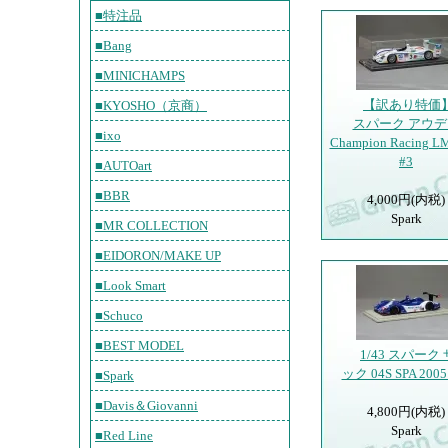
■特注品
■Bang
■MINICHAMPS
【訳あり特価】1
■KYOSHO（京商）
スパーク アウデ
■ixo
Champion Racing L
#3
■AUTOart
■BBR
4,000円(内税)
Spark
■MR COLLECTION
■EIDORON/MAKE UP
■Look Smart
■Schuco
■BEST MODEL
1/43 スパーク
ック 04S SPA 2005
■Spark
■Davis＆Giovanni
4,800円(内税)
Spark
■Red Line