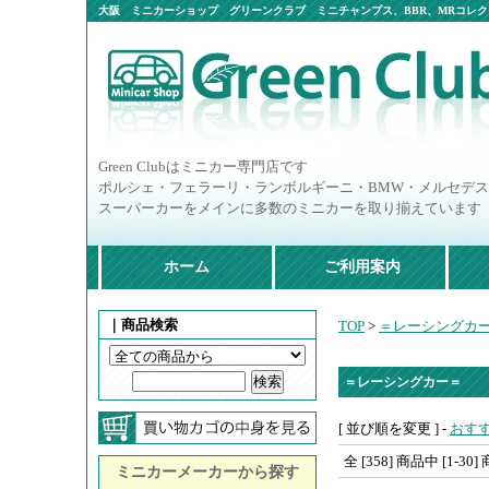
大阪 ミニカーショップ グリーンクラブ ミニチャンプス、BBR、MRコレクシ
ニカー多数
Green Clubはミニカー専門店です
ポルシェ・フェラーリ・ランボルギーニ・BMW・メルセデ
スーパーカーをメインに多数のミニカーを取り揃えています
ホーム
ご利用案内
｜商品検索
TOP
>
＝レーシングカ
＝レーシングカー＝
[ 並び順を変更 ] -
おす
全 [358] 商品中 [1
ミニカーメーカーから探す