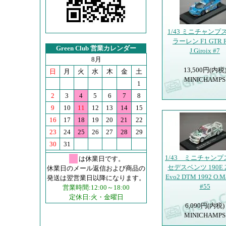
1/43 ミニチャンプ
ラーレン F1 GTR R
Green Club 営業カレンダー
J.Giroix #7
8月
13,500円(内税
日
月
火
水
木
金
土
MINICHAMPS
1
2
3
4
5
6
7
8
9
10
11
12
13
14
15
16
17
18
19
20
21
22
23
24
25
26
27
28
29
30
31
1/43 ミニチャンプ
は休業日です。
セデスベンツ 190E 2.
休業日のメール返信および商品の
Evo2 DTM 1992 O.M
発送は翌営業日以降になります。
#55
営業時間:12:00～18:00
定休日:火・金曜日
6,090円(内税)
MINICHAMPS