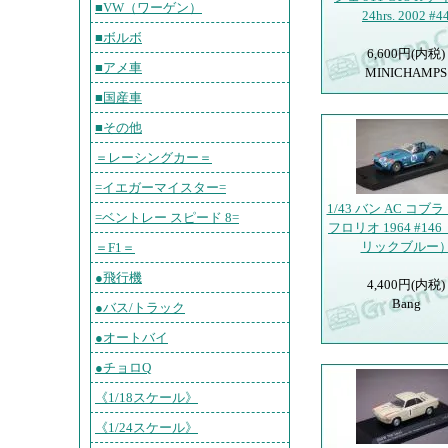
■VW（ワーゲン）
24hrs. 2002 #4
■ボルボ
6,600円(内税)
■アメ車
MINICHAMPS
■国産車
■その他
＝レーシングカー＝
=イエガーマイスター=
1/43 バン AC コブ
=ベントレー スピード 8=
フロリオ 1964 #14
リックブルー
＝F1＝
●飛行機
4,400円(内税)
Bang
●バス/トラック
●オートバイ
●チョロQ
《1/18スケール》
《1/24スケール》