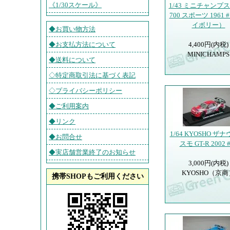
《1/30スケール》
1/43 ミニチャンプス
700 スポーツ 1961 
イボリー）
◆お買い物方法
◆お支払方法について
4,400円(内税)
MINICHAMPS
◆送料について
◇特定商取引法に基づく表記
◇プライバシーポリシー
◆ご利用案内
◆リンク
1/64 KYOSHO ザナ
◆お問合せ
スモ GT-R 2002 
◆実店舗営業終了のお知らせ
3,000円(内税)
KYOSHO（京商
携帯SHOPもご利用ください