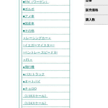
型番
■VW（ワーゲン）
■ボルボ
販売価格
■アメ車
購入数
■国産車
■その他
＝レーシングカー＝
=イエガーマイスター=
=ベントレー スピード 8=
＝F1＝
●飛行機
●バス/トラック
●オートバイ
●チョロQ
《1/18スケール》
《1/24スケール》