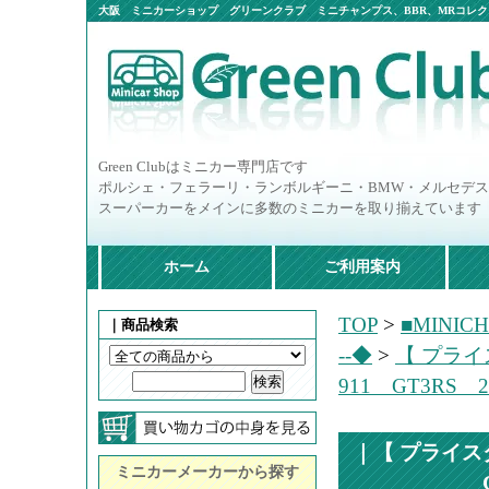
大阪 ミニカーショップ グリーンクラブ ミニチャンプス、BBR、MRコレクシ
ニカー多数
Green Clubはミニカー専門店です
ポルシェ・フェラーリ・ランボルギーニ・BMW・メルセデ
スーパーカーをメインに多数のミニカーを取り揃えています
ホーム
ご利用案内
TOP
>
■MINIC
｜商品検索
--◆
>
【 プライ
911 GT3RS 
｜【 プライス
ミニカーメーカーから探す