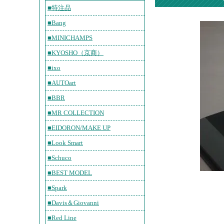
■特注品
■Bang
■MINICHAMPS
■KYOSHO（京商）
■ixo
■AUTOart
■BBR
■MR COLLECTION
■EIDORON/MAKE UP
■Look Smart
■Schuco
■BEST MODEL
■Spark
■Davis＆Giovanni
■Red Line