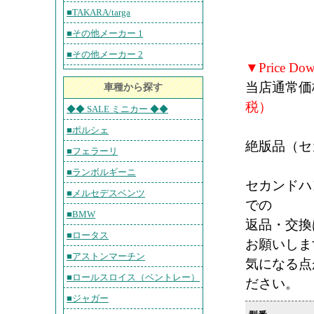
■TAKARA/targa
■その他メーカー 1
■その他メーカー 2
▼Price Do
当店通常価
車種から探す
税）
◆◆ SALE ミニカー ◆◆
■ポルシェ
絶版品（セ
■フェラーリ
■ランボルギーニ
セカンドハ
■メルセデスベンツ
での
■BMW
返品・交換
■ロータス
お願いしま
■アストンマーチン
気になる点
■ロールスロイス（ベントレー）
ださい。
■ジャガー