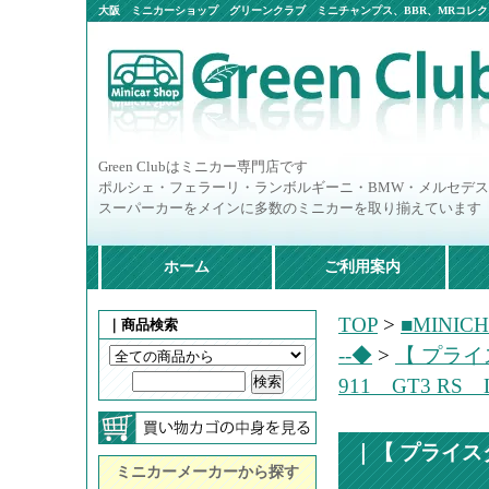
大阪 ミニカーショップ グリーンクラブ ミニチャンプス、BBR、MRコレクシ
ニカー多数
Green Clubはミニカー専門店です
ポルシェ・フェラーリ・ランボルギーニ・BMW・メルセデ
スーパーカーをメインに多数のミニカーを取り揃えています
ホーム
ご利用案内
TOP
>
■MINIC
｜商品検索
--◆
>
【 プライ
911 GT3 RS L
｜【 プライス
ミニカーメーカーから探す