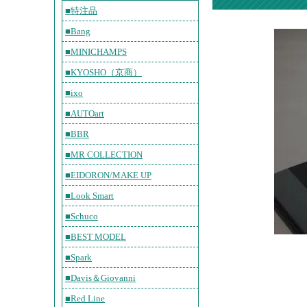
■特注品
■Bang
■MINICHAMPS
■KYOSHO（京商）
■ixo
■AUTOart
■BBR
■MR COLLECTION
■EIDORON/MAKE UP
■Look Smart
■Schuco
■BEST MODEL
■Spark
■Davis＆Giovanni
■Red Line