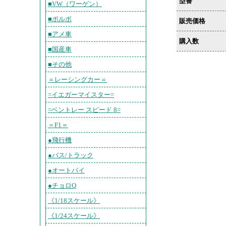
型番
■VW（ワーゲン）
■ボルボ
販売価格
■アメ車
購入数
■国産車
■その他
＝レーシングカー＝
=イエガーマイスター=
=ベントレー スピード 8=
＝F1＝
●飛行機
●バス/トラック
●オートバイ
●チョロQ
《1/18スケール》
《1/24スケール》