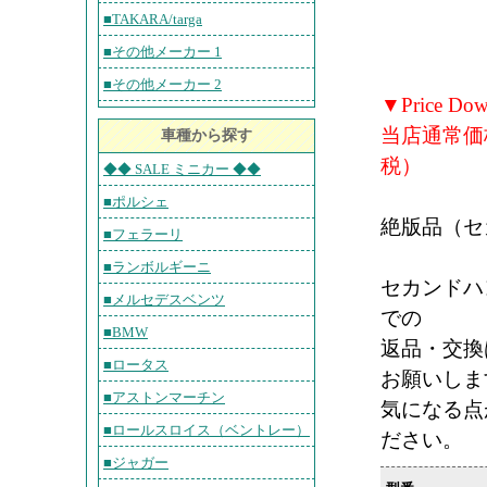
■TAKARA/targa
■その他メーカー 1
■その他メーカー 2
▼Price Do
当店通常価格
車種から探す
税）
◆◆ SALE ミニカー ◆◆
■ポルシェ
絶版品（セ
■フェラーリ
■ランボルギーニ
セカンドハ
■メルセデスベンツ
での
■BMW
返品・交換
■ロータス
お願いしま
■アストンマーチン
気になる点
■ロールスロイス（ベントレー）
ださい。
■ジャガー