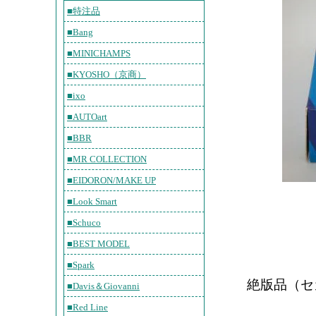
■特注品
■Bang
■MINICHAMPS
■KYOSHO（京商）
■ixo
■AUTOart
■BBR
■MR COLLECTION
■EIDORON/MAKE UP
■Look Smart
■Schuco
■BEST MODEL
■Spark
絶版品（セ
■Davis＆Giovanni
■Red Line