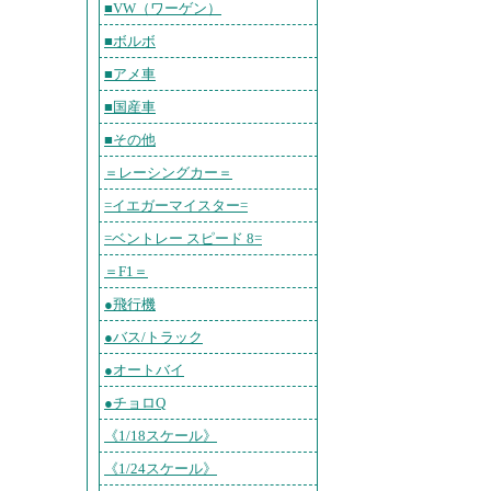
■VW（ワーゲン）
■ボルボ
■アメ車
■国産車
■その他
＝レーシングカー＝
=イエガーマイスター=
=ベントレー スピード 8=
＝F1＝
●飛行機
●バス/トラック
●オートバイ
●チョロQ
《1/18スケール》
《1/24スケール》