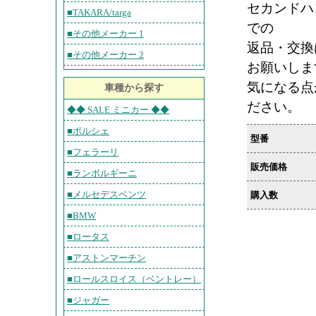
セカンドハ
■TAKARA/targa
での
■その他メーカー 1
返品・交換
■その他メーカー 2
お願いしま
気になる点
車種から探す
ださい。
◆◆ SALE ミニカー ◆◆
■ポルシェ
型番
■フェラーリ
販売価格
■ランボルギーニ
■メルセデスベンツ
購入数
■BMW
■ロータス
■アストンマーチン
■ロールスロイス（ベントレー）
■ジャガー