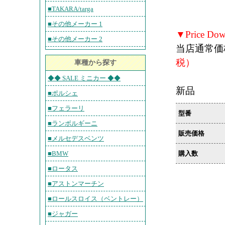
■TAKARA/targa
■その他メーカー 1
▼Price Do
■その他メーカー 2
当店通常価
税）
車種から探す
◆◆ SALE ミニカー ◆◆
新品
■ポルシェ
■フェラーリ
型番
■ランボルギーニ
販売価格
■メルセデスベンツ
購入数
■BMW
■ロータス
■アストンマーチン
■ロールスロイス（ベントレー）
■ジャガー