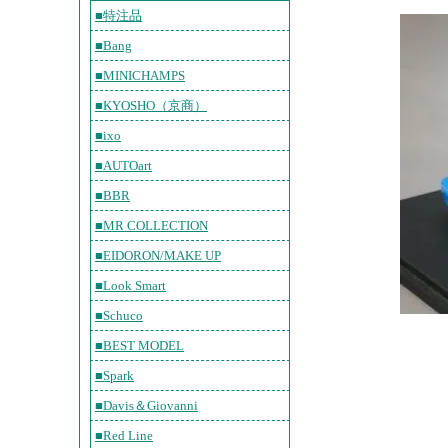
■特注品
■Bang
■MINICHAMPS
■KYOSHO（京商）
■ixo
■AUTOart
■BBR
■MR COLLECTION
■EIDORON/MAKE UP
■Look Smart
■Schuco
■BEST MODEL
■Spark
■Davis＆Giovanni
■Red Line