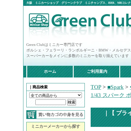
大阪 ミニカーショップ グリーンクラブ ミニチャンプス、BBR、MRコレクシ
ニカー多数
Green Clubはミニカー専門店です
ポルシェ・フェラーリ・ランボルギーニ・BMW・メルセデ
スーパーカーをメインに多数のミニカーを取り揃えています
ホーム
ご利用案内
TOP
>
■Spark
>
｜商品検索
1/43 スパーク 
｜【 プライ
ミニカーメーカーから探す