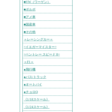
■VW（ワーゲン）
■ボルボ
■アメ車
■国産車
■その他
＝レーシングカー＝
=イエガーマイスター=
=ベントレー スピード 8=
＝F1＝
●飛行機
●バス/トラック
●オートバイ
●チョロQ
《1/18スケール》
《1/24スケール》