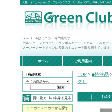
大阪 ミニカーショップ グリーンクラブ ミニチャンプス、BBR、MRコレクシ
ニカー多数
Green Clubはミニカー専門店です
ポルシェ・フェラーリ・ランボルギーニ・BMW・メルセデ
スーパーカーをメインに多数のミニカーを取り揃えています
ホーム
ご利用案内
TOP
>
■特注品
｜商品検索
ク）
｜
1/
ミニカーメーカーから探す