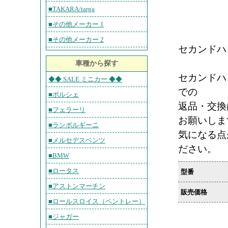
■TAKARA/targa
■その他メーカー 1
■その他メーカー 2
セカンド
車種から探す
セカンドハ
◆◆ SALE ミニカー ◆◆
での
■ポルシェ
返品・交換
■フェラーリ
お願いしま
■ランボルギーニ
気になる点
■メルセデスベンツ
ださい。
■BMW
■ロータス
型番
■アストンマーチン
販売価格
■ロールスロイス（ベントレー）
■ジャガー