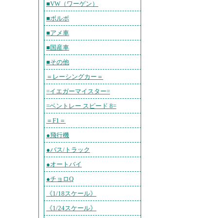
■VW（ワーゲン）
■ボルボ
■アメ車
■国産車
■その他
＝レーシングカー＝
=イエガーマイスター=
=ベントレー スピード 8=
＝F1＝
●飛行機
●バス/トラック
●オートバイ
●チョロQ
《1/18スケール》
《1/24スケール》