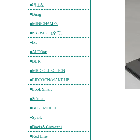
■特注品
■Bang
■MINICHAMPS
■KYOSHO（京商）
■ixo
■AUTOart
■BBR
■MR COLLECTION
■EIDORON/MAKE UP
■Look Smart
■Schuco
■BEST MODEL
■Spark
■Davis＆Giovanni
■Red Line