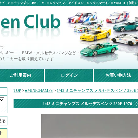
ブ ミニチャンプス、BBR、MRコレクション、アイドロン、ルックスマート、KYOSHO（京商）、
です
ボルギーニ・BMW・メルセデスベンツなど・・・
のミニカーを取り揃えています
ご利用案内
ログイン
お買い物方法
TOP
>
■MINICHAMPS
>
1/43 ミニチャンプス メルセデスベンツ 280E 
｜1/43 ミニチャンプス メルセデスベンツ 280E 1976
す