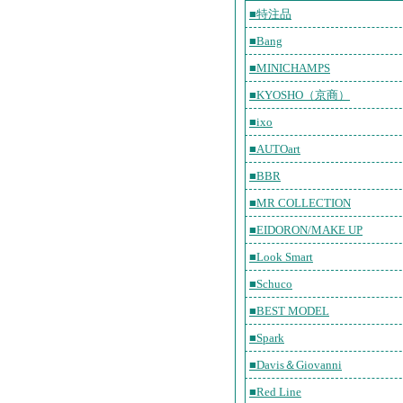
■特注品
■Bang
■MINICHAMPS
■KYOSHO（京商）
■ixo
■AUTOart
■BBR
■MR COLLECTION
■EIDORON/MAKE UP
■Look Smart
■Schuco
■BEST MODEL
■Spark
■Davis＆Giovanni
■Red Line