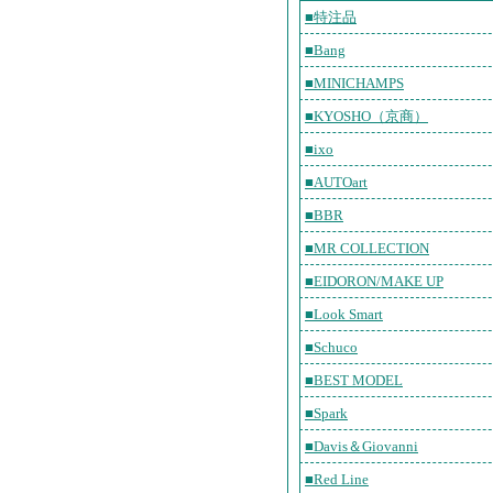
■特注品
■Bang
■MINICHAMPS
■KYOSHO（京商）
■ixo
■AUTOart
■BBR
■MR COLLECTION
■EIDORON/MAKE UP
■Look Smart
■Schuco
■BEST MODEL
■Spark
■Davis＆Giovanni
■Red Line