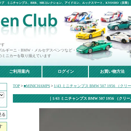
ブ ミニチャンプス、BBR、MRコレクション、アイドロン、ルックスマート、KYOSHO（京商）、
です
ボルギーニ・BMW・メルセデスベンツなど・・・
のミニカーを取り揃えています
ご利用案内
ログイン
お買い物方法
TOP
>
■MINICHAMPS
>
1/43 ミニチャンプス BMW 507 1956 （クリ
｜1/43 ミニチャンプス BMW 507 1956 （クリ
す