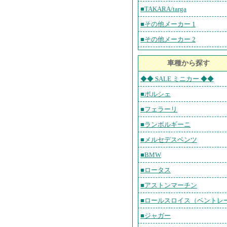
■TAKARA/targa
■その他メーカー 1
■その他メーカー 2
車種から探す
◆◆ SALE ミニカー ◆◆
■ポルシェ
■フェラーリ
■ランボルギーニ
■メルセデスベンツ
■BMW
■ロータス
■アストンマーチン
■ロールスロイス（ベントレ
■ジャガー