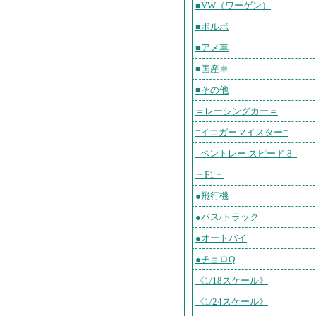
■VW（ワーゲン）
■ボルボ
■アメ車
■国産車
■その他
＝レーシングカー＝
=イエガーマイスター=
=ベントレー スピード 8=
＝F1＝
●飛行機
●バス/トラック
●オートバイ
●チョロQ
《1/18スケール》
《1/24スケール》