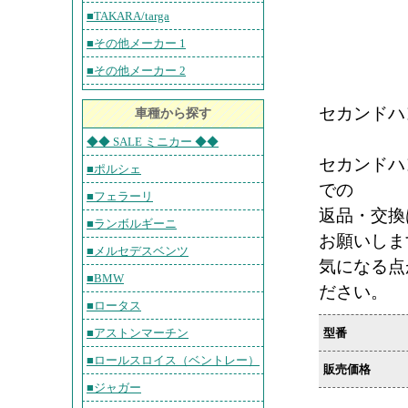
■TAKARA/targa
■その他メーカー 1
■その他メーカー 2
セカンドハ
車種から探す
◆◆ SALE ミニカー ◆◆
セカンドハ
■ポルシェ
での
■フェラーリ
返品・交換
■ランボルギーニ
お願いしま
■メルセデスベンツ
気になる点
■BMW
ださい。
■ロータス
型番
■アストンマーチン
■ロールスロイス（ベントレー）
販売価格
■ジャガー