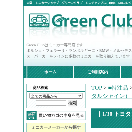
大阪 ミニカーショップ グリーンクラブ ミニチャンプス、BBR、MRコレクシ
ニカー多数
Green Clubはミニカー専門店です
ポルシェ・フェラーリ・ランボルギーニ・BMW・メルセデ
スーパーカーをメインに多数のミニカーを取り揃えています
ホーム
ご利用案内
TOP
>
■特注品
｜商品検索
タルシャイン）
｜1/30 ト
ミニカーメーカーから探す