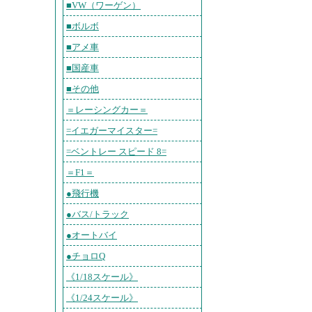
■VW（ワーゲン）
■ボルボ
■アメ車
■国産車
■その他
＝レーシングカー＝
=イエガーマイスター=
=ベントレー スピード 8=
＝F1＝
●飛行機
●バス/トラック
●オートバイ
●チョロQ
《1/18スケール》
《1/24スケール》