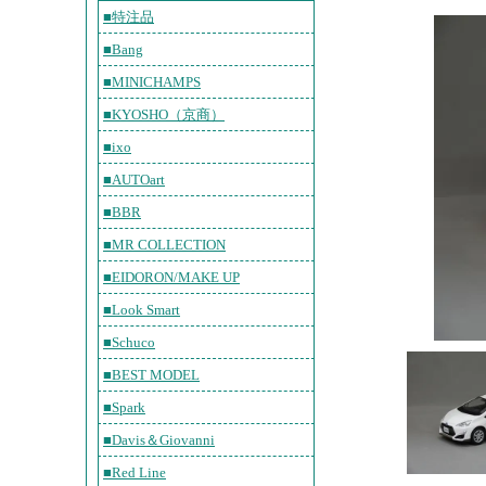
■特注品
■Bang
■MINICHAMPS
■KYOSHO（京商）
■ixo
■AUTOart
■BBR
■MR COLLECTION
■EIDORON/MAKE UP
■Look Smart
■Schuco
■BEST MODEL
■Spark
■Davis＆Giovanni
■Red Line