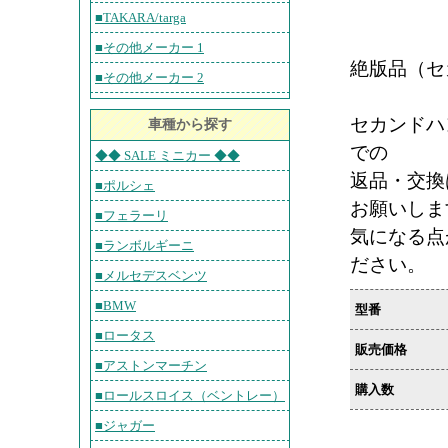
■TAKARA/targa
■その他メーカー 1
絶版品（セ
■その他メーカー 2
セカンドハ
車種から探す
での
◆◆ SALE ミニカー ◆◆
返品・交換
■ポルシェ
お願いしま
■フェラーリ
気になる点
■ランボルギーニ
ださい。
■メルセデスベンツ
■BMW
型番
■ロータス
販売価格
■アストンマーチン
購入数
■ロールスロイス（ベントレー）
■ジャガー