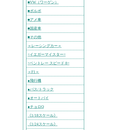
■VW（ワーゲン）
■ボルボ
■アメ車
■国産車
■その他
＝レーシングカー＝
=イエガーマイスター=
=ベントレー スピード 8=
＝F1＝
●飛行機
●バス/トラック
●オートバイ
●チョロQ
《1/18スケール》
《1/24スケール》