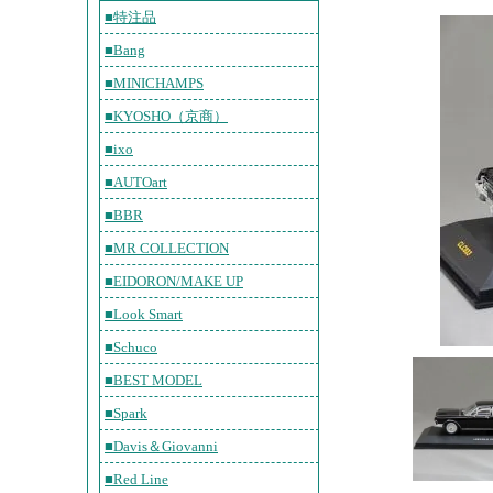
■特注品
■Bang
■MINICHAMPS
■KYOSHO（京商）
■ixo
■AUTOart
■BBR
■MR COLLECTION
■EIDORON/MAKE UP
■Look Smart
■Schuco
■BEST MODEL
■Spark
■Davis＆Giovanni
■Red Line