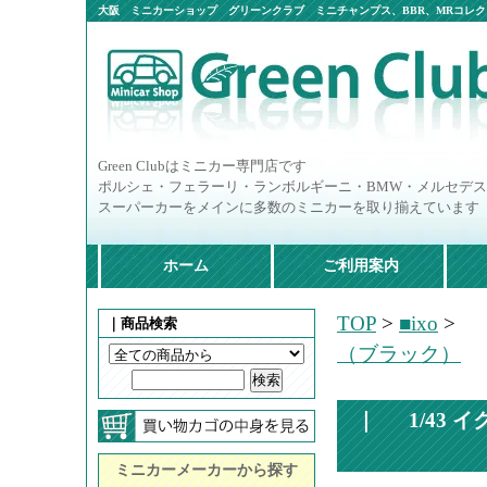
大阪 ミニカーショップ グリーンクラブ ミニチャンプス、BBR、MRコレクシ
ニカー多数
Green Clubはミニカー専門店です
ポルシェ・フェラーリ・ランボルギーニ・BMW・メルセデ
スーパーカーをメインに多数のミニカーを取り揃えています
ホーム
ご利用案内
TOP
>
■ixo
>
｜商品検索
（ブラック）
｜
1/43
ミニカーメーカーから探す