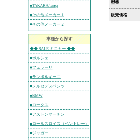
型番
■TAKARA/targa
販売価格
■その他メーカー 1
■その他メーカー 2
車種から探す
◆◆ SALE ミニカー ◆◆
■ポルシェ
■フェラーリ
■ランボルギーニ
■メルセデスベンツ
■BMW
■ロータス
■アストンマーチン
■ロールスロイス（ベントレー）
■ジャガー