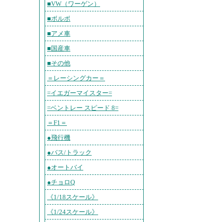
■VW（ワーゲン）
■ボルボ
■アメ車
■国産車
■その他
＝レーシングカー＝
=イエガーマイスター=
=ベントレー スピード 8=
＝F1＝
●飛行機
●バス/トラック
●オートバイ
●チョロQ
《1/18スケール》
《1/24スケール》