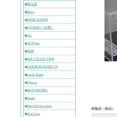
■特注品
■Bang
■MINICHAMPS
■KYOSHO（京商）
■ixo
■AUTOart
■BBR
■MR COLLECTION
■EIDORON/MAKE UP
■Look Smart
■Schuco
■BEST MODEL
■Spark
■Davis＆Giovanni
絶版品（新品）
■Red Line