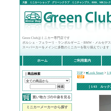
大阪 ミニカーショップ グリーンクラブ ミニチャンプス、BBR、MRコレクシ
ニカー多数
Green Clubはミニカー専門店です
ポルシェ・フェラーリ・ランボルギーニ・BMW・メルセデ
スーパーカーをメインに多数のミニカーを取り揃えています
ホーム
ご利用案内
TOP
>
■Look Smart
>
1
｜商品検索
｜1/43 ルッ
ミニカーメーカーから探す