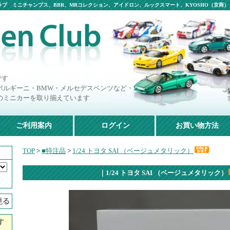
ブ ミニチャンプス、BBR、MRコレクション、アイドロン、ルックスマート、KYOSHO（京商）、
です
ボルギーニ・BMW・メルセデスベンツなど・・・
のミニカーを取り揃えています
ご利用案内
ログイン
お買い物方法
TOP
>
■特注品
>
1/24 トヨタ SAI （ベージュメタリック）
｜1/24 トヨタ SAI （ベージュメタリック）
す