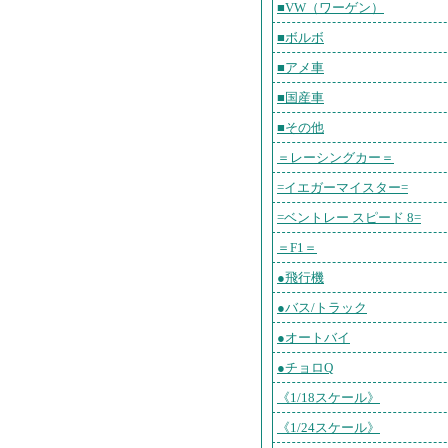
■VW（ワーゲン）
■ボルボ
■アメ車
■国産車
■その他
＝レーシングカー＝
=イエガーマイスター=
=ベントレー スピード 8=
＝F1＝
●飛行機
●バス/トラック
●オートバイ
●チョロQ
《1/18スケール》
《1/24スケール》