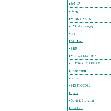
■特注品
■Bang
■MINICHAMPS
■KYOSHO（京商）
■ixo
■AUTOart
■BBR
■MR COLLECTION
■EIDORON/MAKE UP
■Look Smart
■Schuco
■BEST MODEL
■Spark
■Davis＆Giovanni
■Red Line