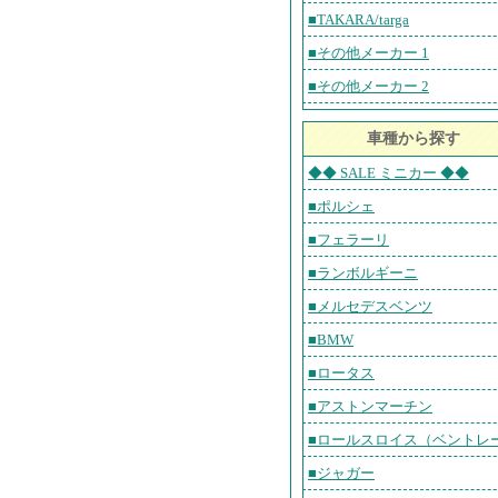
■TAKARA/targa
■その他メーカー 1
■その他メーカー 2
車種から探す
◆◆ SALE ミニカー ◆◆
■ポルシェ
■フェラーリ
■ランボルギーニ
■メルセデスベンツ
■BMW
■ロータス
■アストンマーチン
■ロールスロイス（ベントレ
■ジャガー