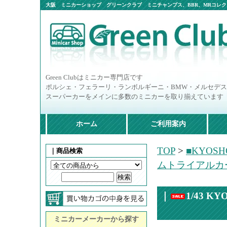
大阪 ミニカーショップ グリーンクラブ ミニチャンプス、BBR、MRコレクシ
ニカー多数
Green Clubはミニカー専門店です
ポルシェ・フェラーリ・ランボルギーニ・BMW・メルセデ
スーパーカーをメインに多数のミニカーを取り揃えています
ホーム
ご利用案内
TOP
>
■KYOS
｜商品検索
ムトライアルカ
｜
1/43 
ミニカーメーカーから探す