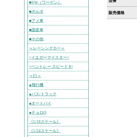
型番
■VW（ワーゲン）
■ボルボ
販売価格
■アメ車
■国産車
■その他
＝レーシングカー＝
=イエガーマイスター=
=ベントレー スピード 8=
＝F1＝
●飛行機
●バス/トラック
●オートバイ
●チョロQ
《1/18スケール》
《1/24スケール》