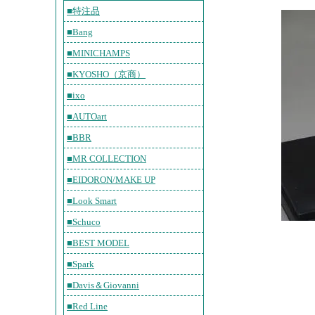
■特注品
■Bang
■MINICHAMPS
■KYOSHO（京商）
■ixo
■AUTOart
■BBR
■MR COLLECTION
■EIDORON/MAKE UP
■Look Smart
■Schuco
■BEST MODEL
■Spark
■Davis＆Giovanni
■Red Line