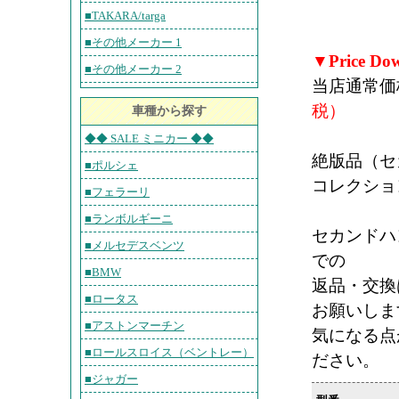
■TAKARA/targa
■その他メーカー 1
▼Price D
■その他メーカー 2
当店通常価
税）
車種から探す
◆◆ SALE ミニカー ◆◆
絶版品（セ
■ポルシェ
コレクショ
■フェラーリ
■ランボルギーニ
セカンドハ
■メルセデスベンツ
での
■BMW
返品・交換
■ロータス
お願いしま
■アストンマーチン
気になる点
■ロールスロイス（ベントレー）
ださい。
■ジャガー