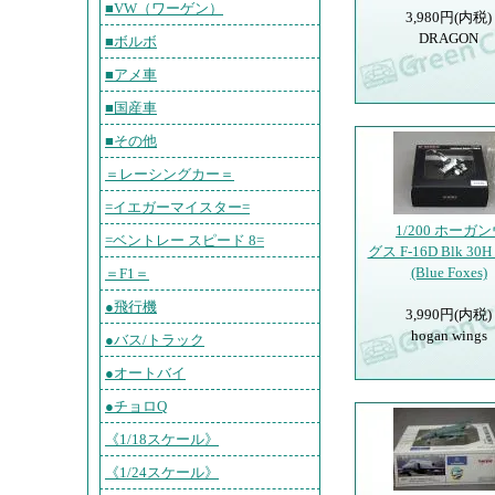
■VW（ワーゲン）
3,980円(内税)
DRAGON
■ボルボ
■アメ車
■国産車
■その他
＝レーシングカー＝
=イエガーマイスター=
1/200 ホーガ
=ベントレー スピード 8=
グス F-16D Blk 30H
(Blue Foxes)
＝F1＝
●飛行機
3,990円(内税)
hogan wings
●バス/トラック
●オートバイ
●チョロQ
《1/18スケール》
《1/24スケール》