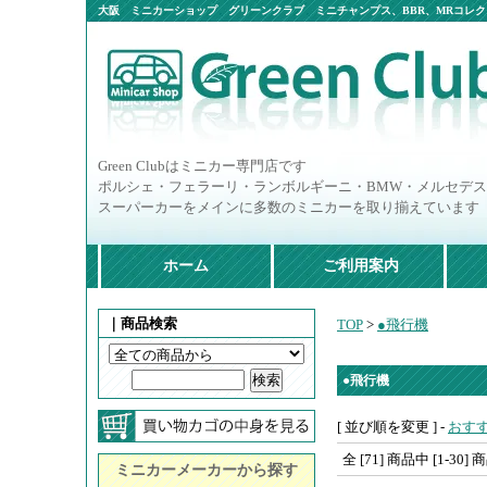
大阪 ミニカーショップ グリーンクラブ ミニチャンプス、BBR、MRコレクシ
ニカー多数
Green Clubはミニカー専門店です
ポルシェ・フェラーリ・ランボルギーニ・BMW・メルセデ
スーパーカーをメインに多数のミニカーを取り揃えています
ホーム
ご利用案内
｜商品検索
TOP
>
●飛行機
●飛行機
[ 並び順を変更 ] -
おす
全 [71] 商品中 [1-
ミニカーメーカーから探す