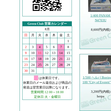
1/400 PANAM
N4703U
Green Club 営業カレンダー
8月
8,600円(内税)
日
月
火
水
木
金
土
1
2
3
4
5
6
7
8
9
10
11
12
13
14
15
16
17
18
19
20
21
22
23
24
25
26
27
28
29
30
31
1/500 ヘルパ Boeing
は休業日です。
100 "City of Everett"
休業日のメール返信および商品の
発送は翌営業日以降になります。
3,200円(内税)
営業時間:12:00～18:00
herpa
定休日:火・金曜日