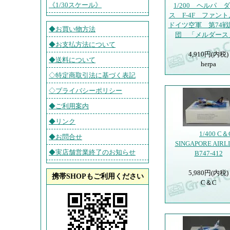
《1/30スケール》
1/200 ヘルパ 
ス F-4F ファン
ドイツ空軍 第74
◆お買い物方法
団 「メルダー
◆お支払方法について
4,910円(内税)
◆送料について
herpa
◇特定商取引法に基づく表記
◇プライバシーポリシー
◆ご利用案内
◆リンク
1/400 C＆
◆お問合せ
SINGAPORE AIRL
◆実店舗営業終了のお知らせ
B747-412
5,980円(内税)
携帯SHOPもご利用ください
C＆C