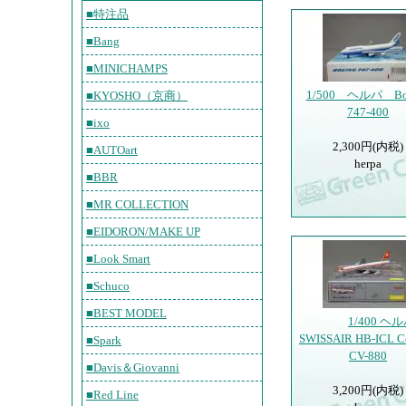
■特注品
■Bang
■MINICHAMPS
1/500 ヘルパ Bo
■KYOSHO（京商）
747-400
■ixo
2,300円(内税)
■AUTOart
herpa
■BBR
■MR COLLECTION
■EIDORON/MAKE UP
■Look Smart
■Schuco
■BEST MODEL
1/400 ヘ
SWISSAIR HB-ICL C
■Spark
CV-880
■Davis＆Giovanni
3,200円(内税)
■Red Line