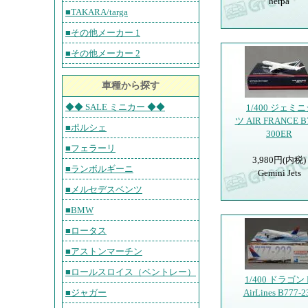
herpa
■TAKARA/targa
■その他メーカー 1
■その他メーカー 2
車種から探す
◆◆ SALE ミニカー ◆◆
1/400 ジェミ
ツ AIR FRANCE B
■ポルシェ
300ER
■フェラーリ
3,980円(内税)
■ランボルギーニ
Gemini Jets
■メルセデスベンツ
■BMW
■ロータス
■アストンマーチン
■ロールスロイス（ベントレー）
1/400 ドラゴン 
■ジャガー
AirLines B777-2